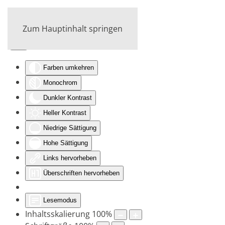
Zum Hauptinhalt springen
Eingabehilfen öffnen
Farben umkehren
Monochrom
Dunkler Kontrast
Heller Kontrast
Niedrige Sättigung
Hohe Sättigung
Links hervorheben
Überschriften hervorheben
Lesemodus
Inhaltsskalierung
100
%