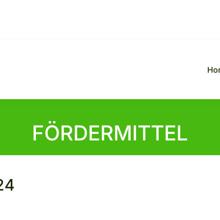
Ho
FÖRDERMITTEL
24