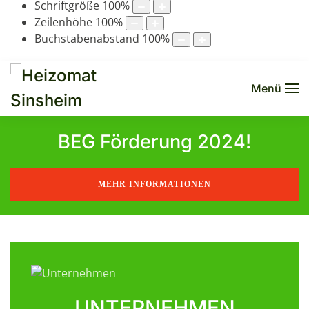
Schriftgröße
100
%
Zeilenhöhe
100
%
Buchstabenabstand
100
%
Menü
Heizomat Sinsheim
Unser Ausstellungsraum
RHK-AK 50P
HSK-RA 75P
HM 14-860KT
Heizomat HM 8-400
BEG Förderung 2024!
MEHR INFORMATIONEN
UNTERNEHMEN