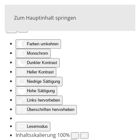
Zum Hauptinhalt springen
Eingabehilfen öffnen
Farben umkehren
Monochrom
Dunkler Kontrast
Heller Kontrast
Niedrige Sättigung
Hohe Sättigung
Links hervorheben
Überschriften hervorheben
Lesemodus
Inhaltsskalierung
100
%