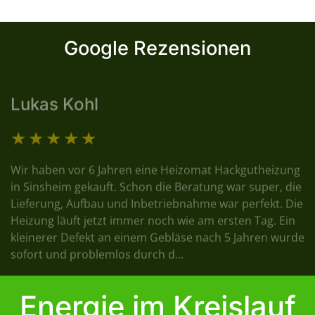
Google Rezensionen
Lukas Kohl
Wir haben vor 6 Jahren eine Heizomat Hackgutheizung
in Sinsheim gekauft. Schon die Beratung war super, die
Lieferung, Aufbau und Inbetriebnahme war perfekt. Die
Heizung läuft jetzt immer noch wie am ersten Tag. Ein
kleinerer Defekt an einem Gebläse nach 5 Jahren wurde
sofort und problemlos durch d…
Energie im Kreislauf