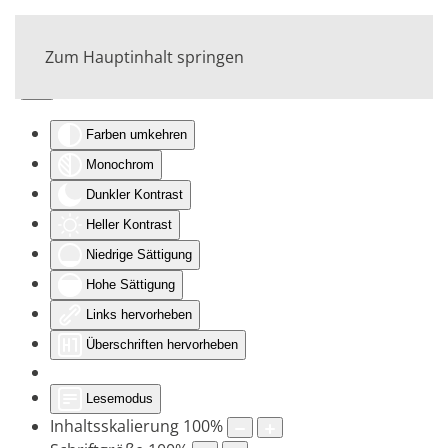
Zum Hauptinhalt springen
Eingabehilfen öffnen
Farben umkehren
Monochrom
Dunkler Kontrast
Heller Kontrast
Niedrige Sättigung
Hohe Sättigung
Links hervorheben
Überschriften hervorheben
Lesemodus
Inhaltsskalierung
100
%