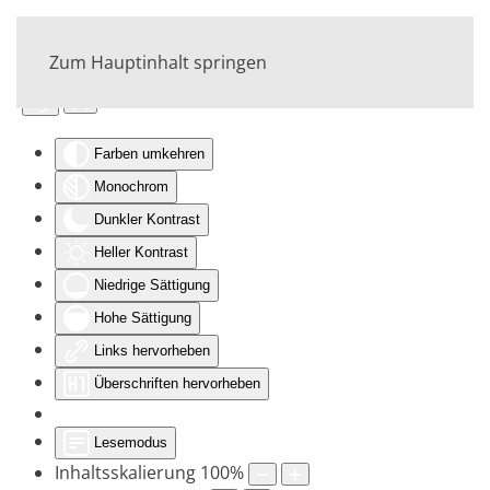
Zum Hauptinhalt springen
Eingabehilfen öffnen
Farben umkehren
Monochrom
Dunkler Kontrast
Heller Kontrast
Niedrige Sättigung
Hohe Sättigung
Links hervorheben
Überschriften hervorheben
Lesemodus
Inhaltsskalierung
100
%