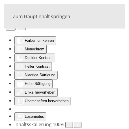
Zum Hauptinhalt springen
Eingabehilfen öffnen
Farben umkehren
Monochrom
Dunkler Kontrast
Heller Kontrast
Niedrige Sättigung
Hohe Sättigung
Links hervorheben
Überschriften hervorheben
Lesemodus
Inhaltsskalierung
100
%