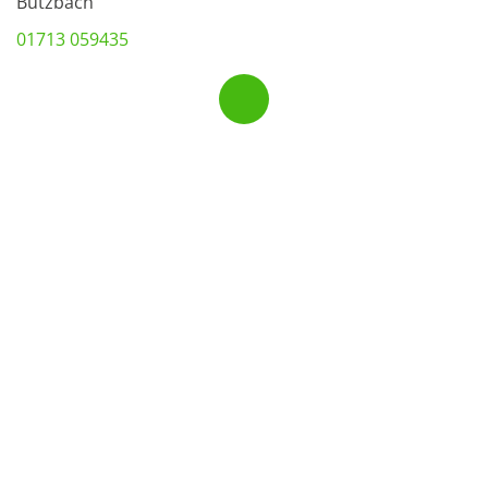
Butzbach
01713 059435