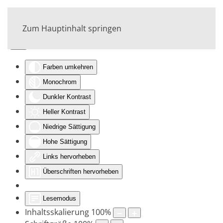
Zum Hauptinhalt springen
Eingabehilfen öffnen
Farben umkehren
Monochrom
Dunkler Kontrast
Heller Kontrast
Niedrige Sättigung
Hohe Sättigung
Links hervorheben
Überschriften hervorheben
Lesemodus
Inhaltsskalierung
100
%